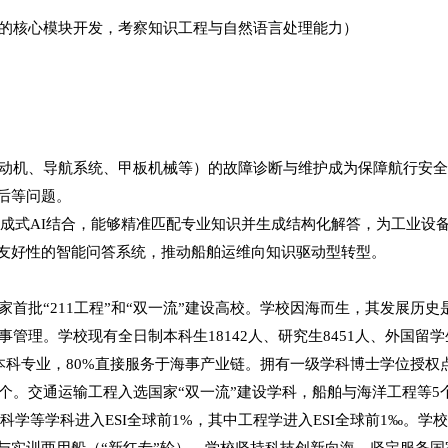
的核心模块开发，考察知识工程与自然语言处理能力）
动机、导航系统、甲板机械等）的故障诊断与维护成为保障航行安
后等问题。
生成式AI结合，能够精准匹配专业知识并生成结构化解答，为工业设
友好性的智能问答系统，推动船舶运维向知识驱动型转型。
家首批
“211工程”和“双一流”建设高校。学校因海而生，其发展历
管理。学校现有全日制本科生18142人、研究生8451人、外国留学
个本科专业，80%直接服务于海事产业链。拥有一级学科博士学位授权
7个。交通运输工程入选国家“双一流”建设学科，船舶与海洋工程等
学等学科进入ESI全球前1%，其中工程学进入ESI全球前1‰。学校
与实训两用船（“新红专”轮）。学校坚持科技创新向海，坚定服务