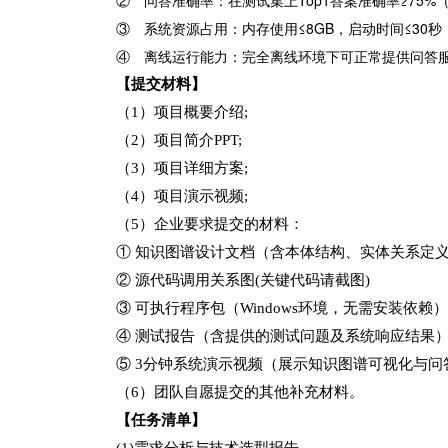
②
问答准确率：在测试集上
Top1答案准确率≥75
③
系统资源占用：内存使用
≤8GB，启动时间≤30秒
④ 离线运行能力：完全离线环境下可正常提供问答
【提交材料】
（
1）项目概要介绍;
（
2）项目简介PPT;
（
3）项目详细方案;
（
4）项目演示视频;
（
5）企业要求提交的材料：
①
知识图谱设计文档（含本体结构、实体关系定
②
源代码调用关系图
(关键代码请截图)
③
可执行程序包（
Windows环境，无需安装依赖
④
测试报告（含提供的测试问题及系统响应结果
⑤
3分钟系统演示视频（展示知识图谱可视化与问
（
6）团队自愿提交的其他补充材料。
【任务清单】
(1)需求分析与技术选型报告