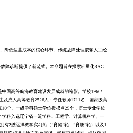
全、降低运营成本的核心环节。传统故障处理依赖人工经
备故障诊断提供了新范式。本命题旨在探索轻量化RAG
史是中国高等航海教育建设发展成就的缩影。学校1960年
生及成人高等教育2526人；专任教师1711名，国家级高
点10个、一级学科硕士学位授权点25个，博士专业学位
5个学科入选辽宁省一流学科。工程学、计算机科学、一
拥有2艘远洋教学实习船（“育鲲”轮、“育鹏”轮）以及1
国家战略和行业地方发展需求。聚焦交通强国、海洋强国