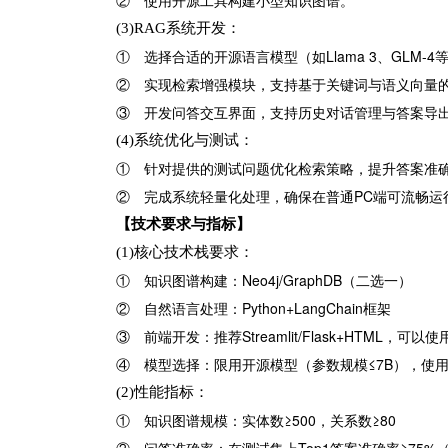
② 使用开源工具构建小型知识图谱。
(3)RAG系统开发：
①
选择合适的开源语言模型（如
Llama 3、GLM
② 实现检索增强模块，支持基于关键词与语义向量
③ 开发问答交互界面，支持历史对话管理与答案导
(4)系统优化与测试：
① 针对提供的测试问题优化检索策略，提升答案准
②
完成系统轻量化处理，确保在普通
PC端可流畅运
【技术要求与指标】
(1)核心技术栈要求：
①
知识图谱构建：
Neo4j/GraphDB（二选一）
②
自然语言处理：
Python+LangChain框架
③
前端开发：推荐
Streamlit/Flask+HTML，可
④
模型选择：限用开源模型（参数规模
≤7B），使
(2)性能指标：
①
知识图谱规模：实体数
≥500，关系数≥80