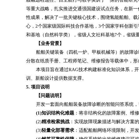
等重大战略，扎实推进交通强国建设试点任务，在新一
性成果，解决了一批关键核心技术，围绕氢能船舶、载运
心，2个国家级国际科技合作基地，3个国家学科创新引
和基地（自然科学类），省级人文社科基地7个，省级
【业务背景】
船舶关键装备（四机一炉、甲板机械等）的故障诊
分散在纸质手册、工程师笔记、维修报告等载体中，形
本项目旨在通过
RAG技术构建标准化知识体系，
训、新船设计提供数据支撑。
5. 项目说明
【问题说明】
开发一套面向船舶装备故障诊断的智能问答系统，
(1)知识结构化难题
：将非结构化的故障案例、维
(2)
精准检索挑战
：实现故障现象描述与解决方案
(3)
轻量化部署需求
：适配船舶网络环境限制，开
(4)
解答可靠性保障
：确保系统输出的维修建议可