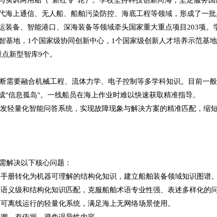
代海上通信、无人船、船舶污染防控、海底工程等领域，形成了一批
装备、智能港口、深海装备等领域牵头国家重大重点项目203项。
智基地，1个国家级协同创新中心，1个国家级创新人才培养示范基地
重点新型智库9个。
断需要融合机械工程、流体力学、电子控制等多学科知识。目前一
成
"信息孤岛"。一线船员在海上作业时难以快速获取精准指导
。
开发轻量化智能问答系统，实现故障现象与解决方案的精准匹配，缩
需解决以下核心问题：
修手册转化为机器可理解的结构化知识，建立船舶装备领域知识图谱
的语义级和结构化知识匹配，克服船舶术语专业性强、表述多样化的
发可离线运行的轻量化系统，满足海上无网络场景使用。
追溯、有依据，避免误导性内容。