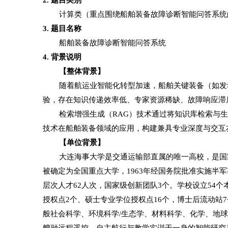
计算类（重点围绕船舶装备故障诊断智能问答系统
3. 题目名称
船舶装备故障诊断智能问答系统
4. 背景说明
【整体背景】
随着航运业智能化转型加速，船舶关键装备（如发
验，存在知识传递效率低、专家资源稀缺、故障响应滞
检索增强生成（
RAG）技术通过将知识库检索与
技术在船舶装备领域的应用，构建兼具专业深度与交互
【单位背景】
大连海事大学是交通运输部直属的唯一高校，是国
被确定为全国重点大学，1963年经国务院批准实施半军事
层次人才62人次，国家级创新团队3个。学校设立54
授权点2个、硕士专业学位授权点16个，博士后流动站
般社会科学、环境科学/生态学、材料科学、化学、地球科
艘融远程遥控、自主航行与教学实训于一身的智能研究