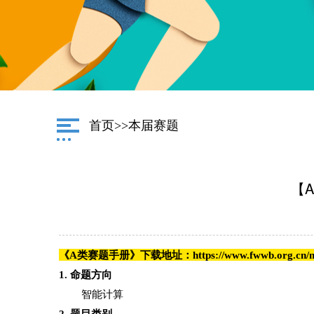
首页
>>
本届赛题
【
《A类赛题手册》下载地址：https://www.fwwb.org.cn/new
1. 命题方向
智能计算
2. 题目类别