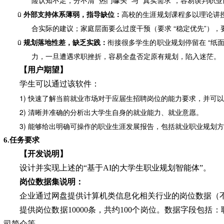
险认知不足，分不清 “热门噱头” 与 “真实需求”，容易误判职
ü
外部支持体系薄弱，指导缺位：
高
校的生涯规划课程多以理论讲
合实际的建议；家庭层面要么过度干预（要求
“稳定优先”）
ü
规划落地性差，缺乏实践：
衔
接很多学生的职业规划停留在
“纸
力，一旦遭遇求职挫折，容易全盘否定原有规划，陷入迷茫
。
【用户期望】
学生可以通过该软件：
1) 快速了解当前就业市场对于应届生招聘岗位的能力要求，并可
2) 清晰并准确的分析出大学生自身的就业能力、就业意愿。
3) 能够给出明确可操作的职业生涯发展报告，包括就业职业规划
6.任务要求
【开发说明】
设
计并实现上述的
“基于AI的大学生职业规划智能体”
。
岗位数据集说明：
企业通过网盘提供计算机类信息化相关行业的岗位数据（
提供岗位数据
10000
条，共约
100
个岗位。数据字段包括：
司简介等。