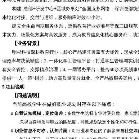
构建
“总部
+
研发中心
+
区域办事处
”全国服务网络：深圳总部
本地化对接、交付与运维，服务响应时效
≤
2
小时。
建立全生命周期服务体系，遵循教育行业标准与等保三级规范
术实力、场景化方案与高效服务，成为教育信息化核心服务商，助
【业务背景】
明
杉科技深耕教育行业，核心产品矩阵覆盖五大场景，形成全
理效率与决策精度；2. 一体化学工管理平台：打通学生管理与实训
套安全管控，支撑精准治理；4. 一网通办平台：整合60余项高频
提供“一人一策”指导，助力高质量充分就业。全产品微服务架构，
5.项目说明
【问题说明】
当前高校学生在做好职业规划时存在以下痛点：
ü
自我认知模糊，定位偏差：
多
数学生选择专业时受分数、家长意
忽视自身特质与职业的匹配度，导致规划缺乏个性化和可行性
ü
职业信息不对称，认知片面：
对
行业和岗位的了解多来自社交媒