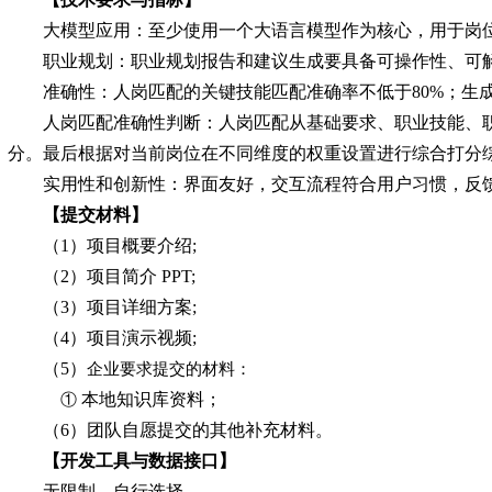
大模型应用：至少使用一个大语言模型作为核心，用于岗
职业规划：职业规划报告和建议生成要具备可操作性、可
准确性：人岗匹配的关键技能匹配准确率不低于
80%
；生
人岗匹配准确性判断：人岗匹配从基础要求、职业技能、
分。最后根据对当前岗位在不同维度的权重设置进行综合打分
实用性和创新性：界面友好，交互流程符合用户习惯，反
【提交材料】
（
1）项目概要介绍;
（
2）项目简介 PPT;
（
3）项目详细方案;
（
4）项目演示视频;
（
5
）
企业要求提交的材料：
①
本地知识库资料；
（
6）团队自愿提交的其他补充材料。
【开发工具与数据接口】
无限制，自行选择。