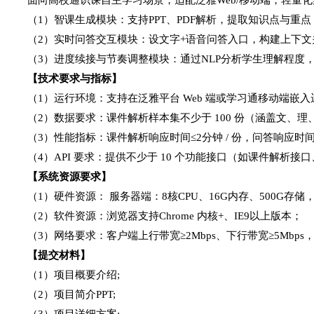
（
1）
智
课生成模块：支持
PPT、PDF解析，提取知识点与
（
2）实时问答交互模块：设文字+语音问答入口，构建上下
（
3）
进
度续接与节奏调整模块：通过
NLP分析学生理解程度
【技术要求与指标】
（
1）
运
行环境：支持在泛雅平台
Web 端或学习通移动端嵌入运行
（
2）
数
据要求：课件解析样本集不少于
100 份（涵盖文、理
（
3）
性
能指标：课件解析响应时间
≤2分钟 / 份，问答响应时
（
4）
A
PI 要求：提供不少于 10 个功能接口（如课件解
【
系统资源要求
】
（
1）硬件资源： 服务器端：8核CPU、16G内存、500G存储
（
2）软件资源：浏览器支持Chrome 内核+、IE9以上版本
；
（
3
）网络要求：客户端上行带宽
≥2Mbps、下行带宽≥5Mbps
【提交材料】
（
1）项目概要介绍;
（
2）项目简介PPT;
（
3）项目详细方案;