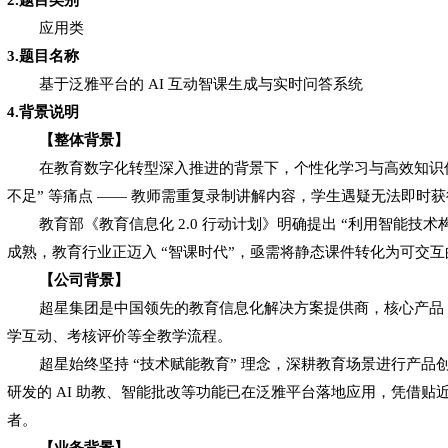
应用类
3.题目名称
基
于泛雅平台的
AI 互动智课生成与实时问答系统
4.背景说明
【整体背景】
在教育数字化转型深入推进的背景下，个性化学习与高效知识
不足
”
等痛点
——
教师需重复录制讲解内容，学生遇疑无法即时获
教育部《教育信息化
2.0
行动计划》明确提出
“
利用智能技术
成熟，教育行业正迈入
“
智课时代
”，亟需将静态课件转化为可交
【公司背景】
超星集团是中国领先的教育信息化解决方案提供商，核心产品
学互动、考核评价等全教学流程。
超星始终坚持
“
技术赋能教育
”
理念，深耕教育场景进行产品
研发的
AI
助教、智能批改等功能已在泛雅平台落地应用，凭借贴
者。
【业务背景】