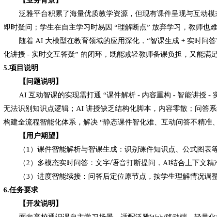
泛雅平台积累了海量优质教学资源，但现有课件呈现与互动模
即时疑问；学生在自主学习时易因
“
理解断点
”
放弃学习，教师也
随着
AI
大模型在教育领域的应用深化，
“智课生成
+
实时问答
化讲授
-
实时交互答疑
”
的闭环，既能减轻教师备课负担，又能满
5.项目说明
【问题说明】
A
I 互动智课的实现需打通 “课件解析 - 内容重构 - 智能
无法识别知识点逻辑；AI 讲授缺乏结构化脚本，内容零散；问答
构建全流程智能化体系，解决 “静态课件智化难、互动问答不精准、
【用户期望】
（
1）
课
件智能解析与智课生成：识别课件知识点、公式图表
（
2）
多
模态实时问答：文字
/语音打断提问，AI结合上下文
（
3）
进
度智能续接：问答后定位原节点，按学生理解情况调
6.任务要求
【开发说明】
面向高校通识课自主学习场景，适配泛雅
Web/移动端，轻量