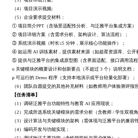
（
4）项目演示视频;
（
5）
企业要求提交材料：
① 项目简介PPT（
含场景适配性分析、与泛雅平台集成方案
）
② 项目详细方案（
含需求分析、架构设计、算法流程
）；
③ 系统演示视频（
时长
≤5 分钟，展示核心功能操作
）；
④
如运用
AI 训练素材，提供素材来源（如超星资源库、公
⑤
提供与泛雅平台的集成原型图（含界面适配、接口调用流
关键模块的概要设计和创新要点（不超过
3 个）说明文档
；
o
可运行的
Demo 程序（支持本地演示或平台轻量化部署）
；
p
（
6）团队自愿提交的其他补充材料（如教师用户体验测评报
【任务清单】
（
1）
调
研泛雅平台功能特性与教育
AI 应用现状
；
（
2）完成所选系统关键模块的需求分析（含教师 / 学生双视
（
3）设计算法与关键模块的架构（需体现与泛雅平台的兼容
（
4）编码开发与功能实现
；
（
5）测试验证主要功能（含性能指标与用户体验）
；